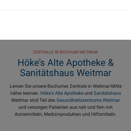
ZENTRALE IN BOCHUM-WEITMAR
Höke’s Alte Apotheke &
Sanitätshaus Weitmar
Lernen Sie unsere Bochumer Zentrale in Weitmar-Mitte
näher kennen.
Höke's Alte Apotheke
und
Sanitätshaus
Weitmar sind Teil des
Gesundheitszentrums Weitmar
und versorgen Patienten aus nah und fern mit
Arzneimitteln, Medizinprodukten und Hilfsmitteln.