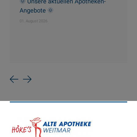
🌞 Unsere aktuellen Apotheken-
Angebote 🌞
01. August 2026
Previous
Next